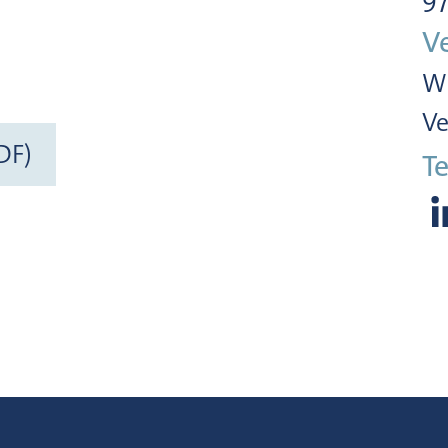
V
Wi
Ve
DF)
Te