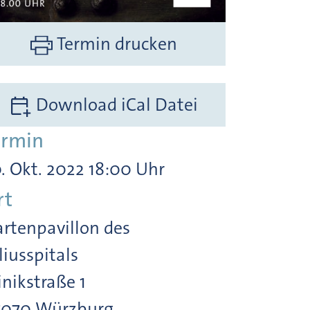
Termin drucken
Download iCal Datei
ermin
. Okt. 2022 18:00 Uhr
rt
rtenpavillon des
liusspitals
inikstraße 1
7070 Würzburg