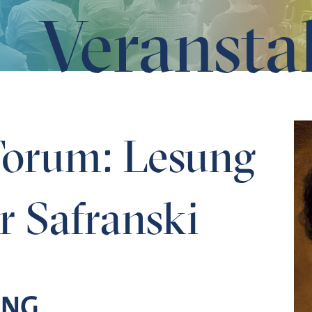
Veransta
ranski
Forum: Lesung
r Safranski
UNG