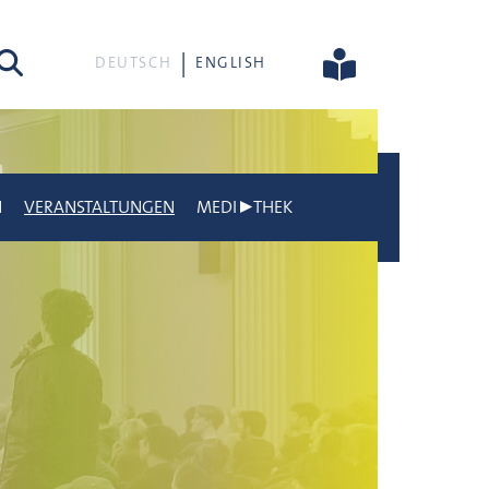
he
DEUTSCH
ENGLISH
N
VERANSTALTUNGEN
MEDI▶THEK