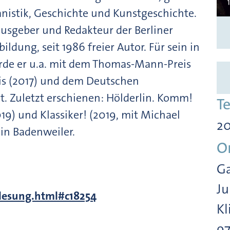
anistik, Geschichte und Kunstgeschichte.
ausgeber und Redakteur der Berliner
ldung, seit 1986 freier Autor. Für sein in
rde er u.a. mit dem Thomas-Mann-Preis
is (2017) und dem Deutschen
t. Zuletzt erschienen: Hölderlin. Komm!
T
19) und Klassiker! (2019, mit Michael
20
 in Badenweiler.
O
Ga
Ju
/lesung.html#c18254
Kl
9