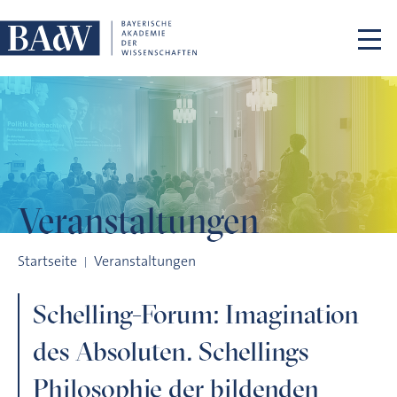
Navigation überspringen
Veranstaltungen
Schelling-Forum: Imagination des Absoluten. Schellings Phi
Startseite
Veranstaltungen
Schelling-Forum: Imagination
des Absoluten. Schellings
Philosophie der bildenden