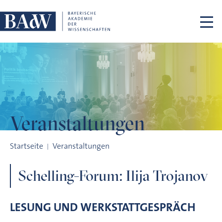
Navigation überspringen
Veranstaltungen
Schelling-Forum: Ilija Trojanov
Startseite
Veranstaltungen
Schelling-Forum: Ilija Trojanov
LESUNG UND WERKSTATTGESPRÄCH