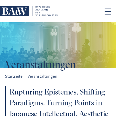
Navigation überspringen
Veranstaltungen
Rupturing Epistemes, Shifting Paradigms. Turning Points in Jap
Startseite
Veranstaltungen
Rupturing Epistemes, Shifting
Paradigms. Turning Points in
Japanese Intellectual, Aesthetic