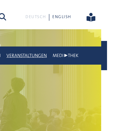
he
DEUTSCH
ENGLISH
N
VERANSTALTUNGEN
MEDI▶THEK