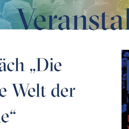
Veransta
r Mikrobiome“
äch „Die
 Welt der
e“