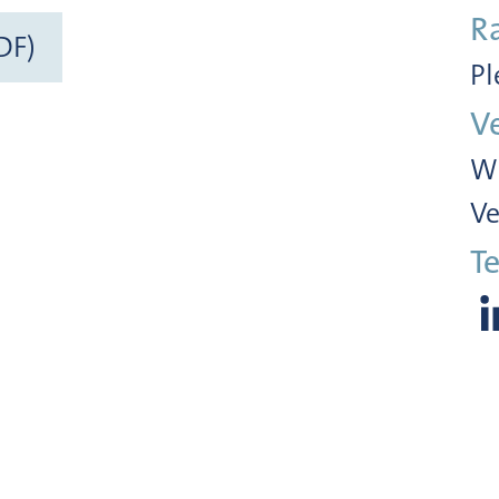
R
DF)
Pl
V
Wi
Ve
Te