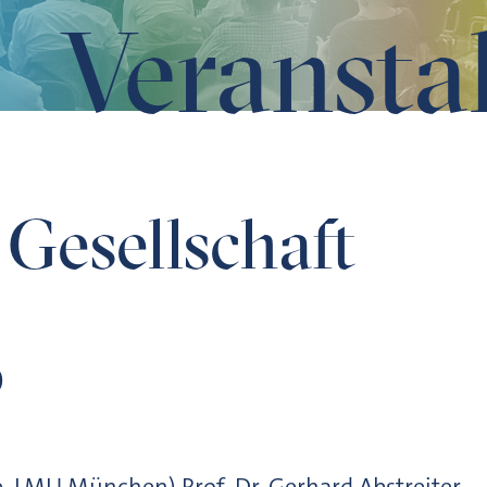
Veransta
 Gesellschaft
D
ie, LMU München) Prof. Dr. Gerhard Abstreiter