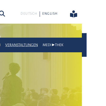
he
DEUTSCH
ENGLISH
N
VERANSTALTUNGEN
MEDI▶THEK