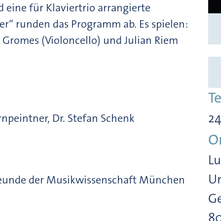
 eine für Klaviertrio arrangierte
er“ runden das Programm ab. Es spielen:
 Gromes (Violoncello) und Julian Riem
T
24
ernpeintner, Dr. Stefan Schenk
O
Lu
Un
Freunde der Musikwissenschaft München
Ge
8