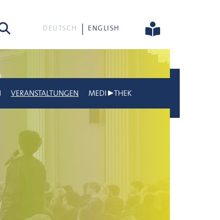
he
DEUTSCH
ENGLISH
N
VERANSTALTUNGEN
MEDI▶THEK