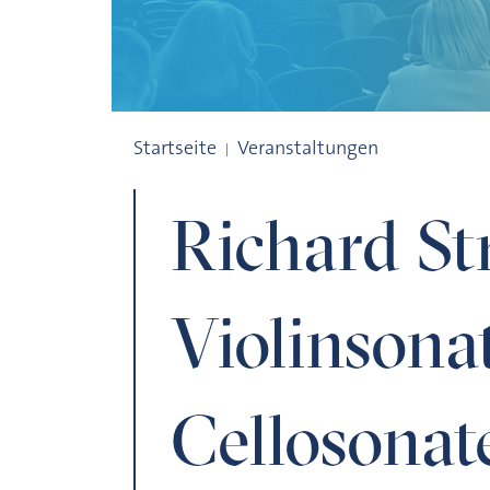
Richard Strauss: Violinsonate & Celloson
Startseite
Veranstaltungen
Richard St
Violinsona
Cellosonat