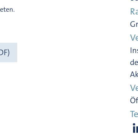
beten.
R
Gr
V
In
DF)
de
Ak
V
Öf
Te