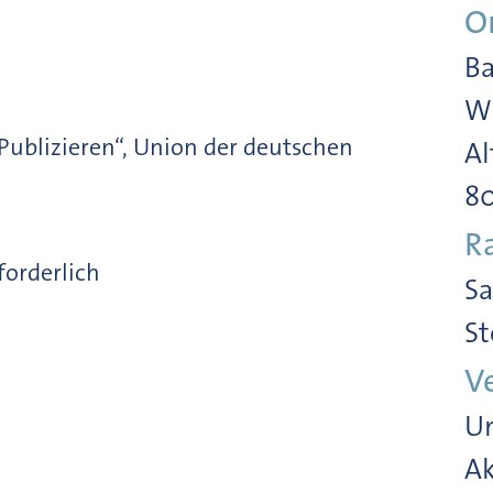
O
Ba
Wi
Publizieren“, Union der deutschen
Al
8
R
orderlich
Sa
St
V
Un
Ak