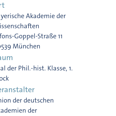
rt
yerische Akademie der
ssenschaften
fons-Goppel-Straße 11
0539 München
aum
al der Phil.-hist. Klasse, 1.
ock
eranstalter
ion der deutschen
ademien der