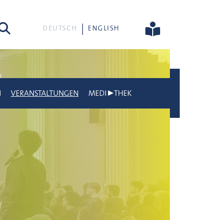
he
DEUTSCH
ENGLISH
N
VERANSTALTUNGEN
MEDI▶THEK