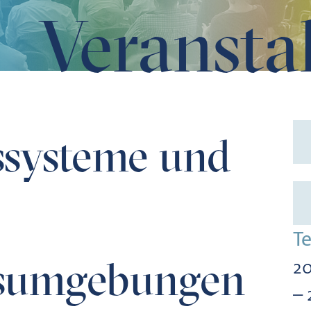
Veransta
chungsumgebungen
ssysteme und
T
sumgebungen
20
– 