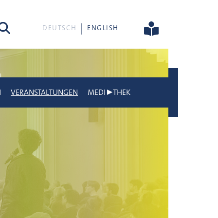
he
DEUTSCH
ENGLISH
N
VERANSTALTUNGEN
MEDI▶THEK