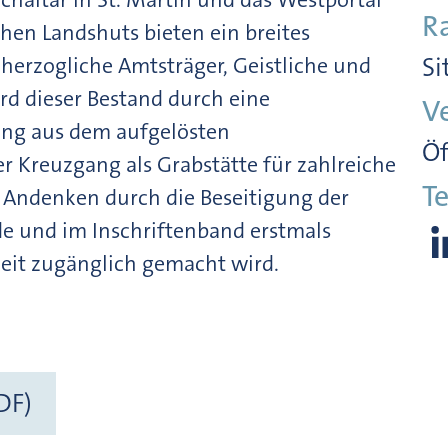
R
rchen Landshuts bieten ein breites
erzogliche Amtsträger, Geistliche und
Si
rd dieser Bestand durch eine
V
ung aus dem aufgelösten
Öf
er Kreuzgang als Grabstätte für zahlreiche
Te
n Andenken durch die Beseitigung der
e und im Inschriftenband erstmals
keit zugänglich gemacht wird.
DF)