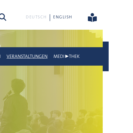
he
DEUTSCH
ENGLISH
N
VERANSTALTUNGEN
MEDI▶THEK