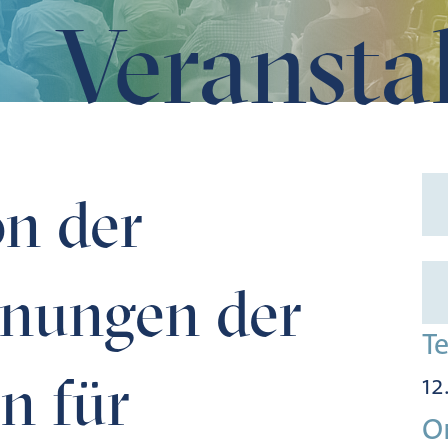
Veransta
Kommission für bayerische Landesgeschichte
on der
inungen der
T
n für
12
O