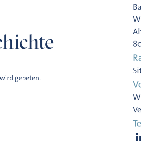
Ba
Wi
Al
hichte
8
R
Si
wird gebeten.
V
Wi
Ve
Te