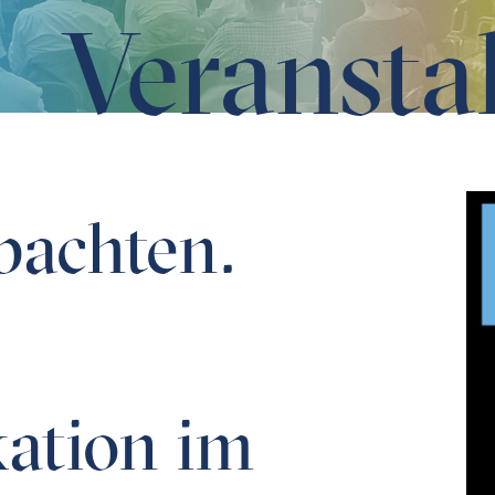
Veransta
kation im Wandel
bachten.
ation im