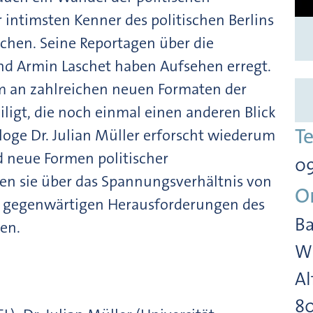
r intimsten Kenner des politischen Berlins
rchen. Seine Reportagen über die
d Armin Laschet haben Aufsehen erregt.
em an zahlreichen neuen Formaten der
iligt, die noch einmal einen anderen Blick
T
ologe Dr. Julian Müller erforscht wiederum
d neue Formen politischer
09
 sie über das Spannungsverhältnis von
O
ie gegenwärtigen Herausforderungen des
Ba
ren.
Wi
Al
8