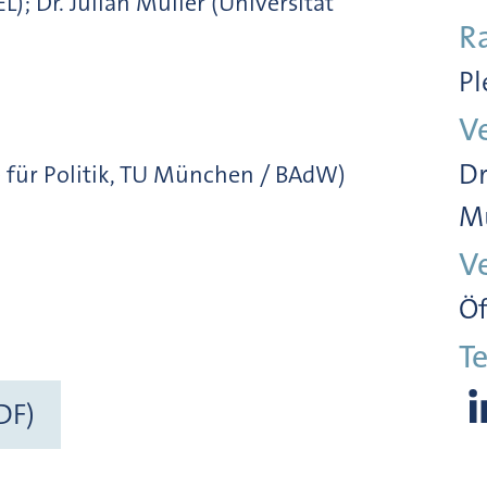
); Dr. Julian Müller (Universität
R
Pl
V
Dr
le für Politik, TU München / BAdW)
Mü
V
Öf
Te
DF)