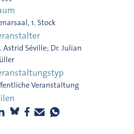
aum
enarsaal, 1. Stock
eranstalter
. Astrid Séville; Dr. Julian
ller
eranstaltungstyp
fentliche Veranstaltung
ilen