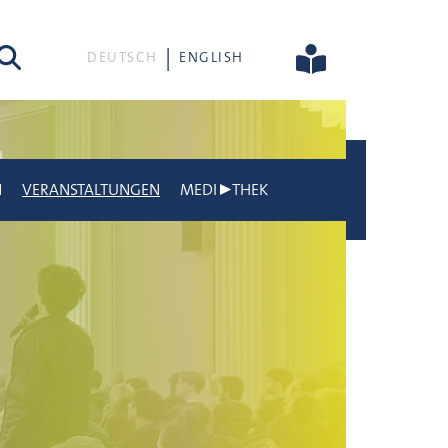
he
DEUTSCH
ENGLISH
N
VERANSTALTUNGEN
MEDI▶THEK