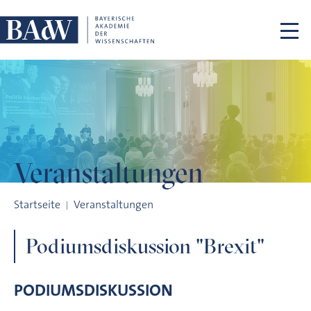
Navigation überspringen
Veranstaltungen
Podiumsdiskussion "Brexit"
Startseite
Veranstaltungen
Podiumsdiskussion "Brexit"
PODIUMSDISKUSSION