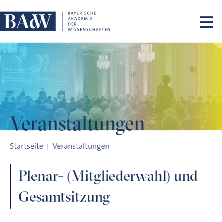
Navigation überspringen
Veranstaltungen
Plenar- (Mitgliederwahl) und Gesamtsitzung
Startseite
Veranstaltungen
Plenar- (Mitgliederwahl) und
Gesamtsitzung