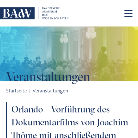
Navigation überspringen
Veranstaltungen
Orlando - Vorführung des Dokumentarfilms von Joachim Th
Startseite
Veranstaltungen
Orlando - Vorführung des
Dokumentarfilms von Joachim
Thôme mit anschließendem