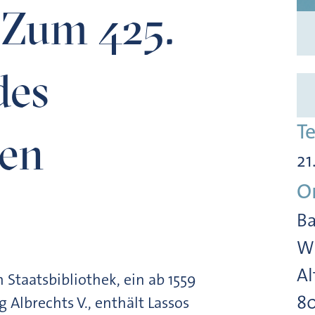
 Zum 425.
des
T
en
21
O
Ba
Wi
Al
 Staatsbibliothek, ein ab 1559
8
Albrechts V., enthält Lassos