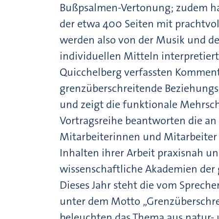
Bußpsalmen-Vertonung; zudem ha
der etwa 400 Seiten mit prachtvoll
werden also von der Musik und der
individuellen Mitteln interpretier
Quicchelberg verfassten Kommenta
grenzüberschreitende Beziehungsg
und zeigt die funktionale Mehrschi
Vortragsreihe beantworten die an
Mitarbeiterinnen und Mitarbeiter 
Inhalten ihrer Arbeit praxisnah u
wissenschaftliche Akademien der g
Dieses Jahr steht die vom Spreche
unter dem Motto „Grenzüberschre
beleuchten das Thema aus natur- u