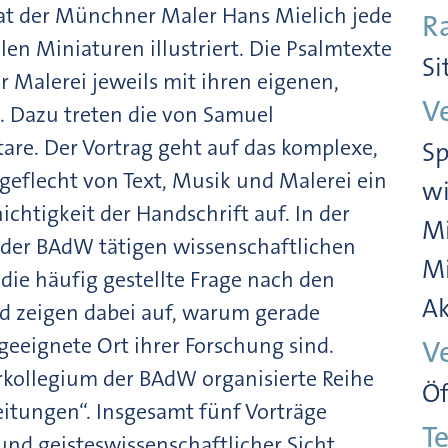
t der Münchner Maler Hans Mielich jede
R
en Miniaturen illustriert. Die Psalmtexte
Si
 Malerei jeweils mit ihren eigenen,
V
t. Dazu treten die von Samuel
re. Der Vortrag geht auf das komplexe,
Sp
eflecht von Text, Musik und Malerei ein
wi
chtigkeit der Handschrift auf. In der
Mi
 der BAdW tätigen wissenschaftlichen
Mi
die häufig gestellte Frage nach den
Ak
nd zeigen dabei auf, warum gerade
eeignete Ort ihrer Forschung sind.
V
rkollegium der BAdW organisierte Reihe
Öf
itungen“. Insgesamt fünf Vorträge
Te
nd geisteswissenschaftlicher Sicht.