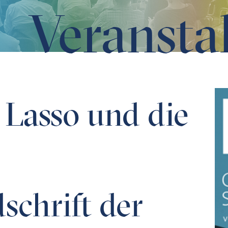
Veransta
khandschrift der Welt. Oder: Grenzüberschreitungen. Wie 
 Lasso und die
chrift der