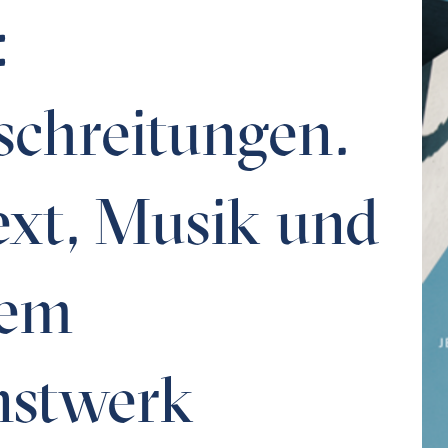
:
chreitungen.
ext, Musik und
nem
stwerk