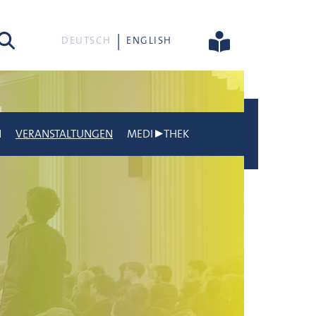
he
DEUTSCH
ENGLISH
N
VERANSTALTUNGEN
MEDI▶THEK