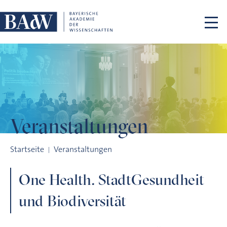
Navigation überspringen
Veranstaltungen
One Health. StadtGesundheit und Biodiversität
Startseite
Veranstaltungen
One Health. StadtGesundheit
und Biodiversität