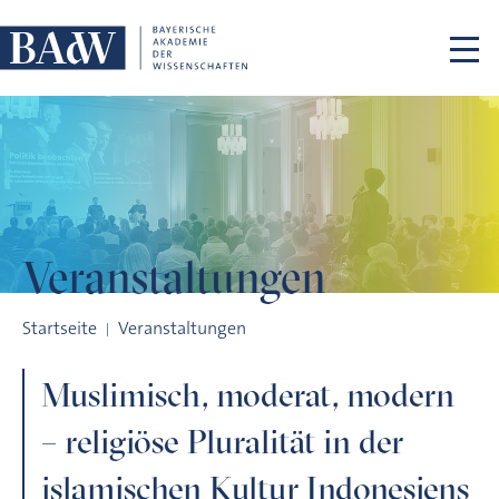
Navigation überspringen
Veranstaltungen
Muslimisch, moderat, modern – religiöse Pluralität in der isl
Startseite
Veranstaltungen
Muslimisch, moderat, modern
– religiöse Pluralität in der
islamischen Kultur Indonesiens