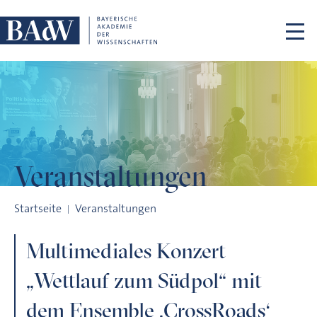
Navigation überspringen
Veranstaltungen
Multimediales Konzert „Wettlauf zum Südpol“ mit dem Ense
Startseite
Veranstaltungen
Multimediales Konzert
„Wettlauf zum Südpol“ mit
dem Ensemble ‚CrossRoads‘