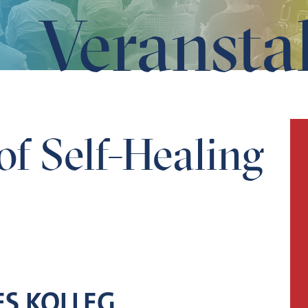
Veransta
of Self-Healing
S KOLLEG