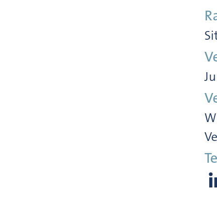
R
Si
V
Ju
V
Wi
Ve
Te