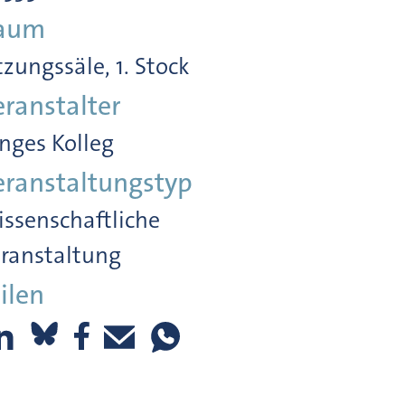
aum
tzungssäle, 1. Stock
eranstalter
nges Kolleg
eranstaltungstyp
ssenschaftliche
ranstaltung
ilen