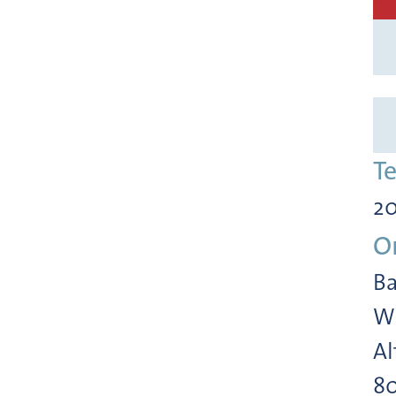
T
20
O
Ba
Wi
Al
8