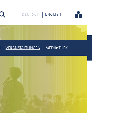
he
DEUTSCH
ENGLISH
N
VERANSTALTUNGEN
MEDI▶THEK