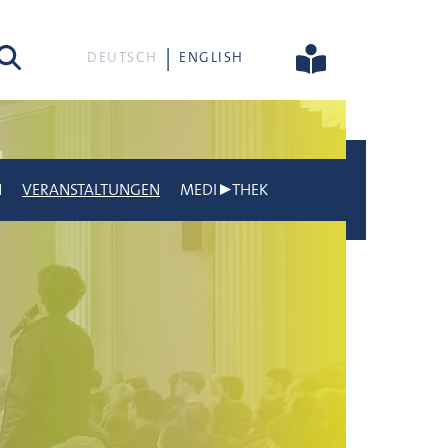
he
DEUTSCH
ENGLISH
N
VERANSTALTUNGEN
MEDI▶THEK