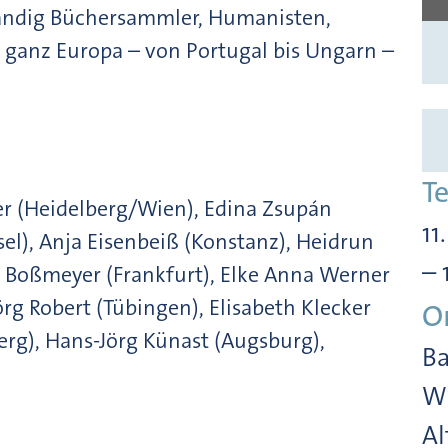
tändig Büchersammler, Humanisten,
 ganz Europa – von Portugal bis Ungarn –
T
er (Heidelberg/Wien), Edina Zsupán
11
sel), Anja Eisenbeiß (Konstanz), Heidrun
– 
e Boßmeyer (Frankfurt), Elke Anna Werner
örg Robert (Tübingen), Elisabeth Klecker
O
rg), Hans-Jörg Künast (Augsburg),
Ba
Wi
Al