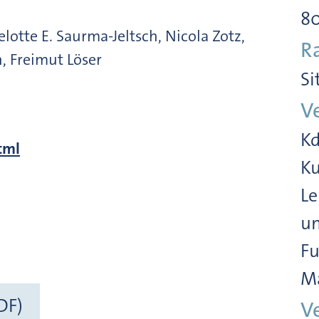
8
elotte E. Saurma-Jeltsch, Nicola Zotz,
R
, Freimut Löser
Si
V
Kd
tml
Ku
Le
un
Fu
M
DF)
V