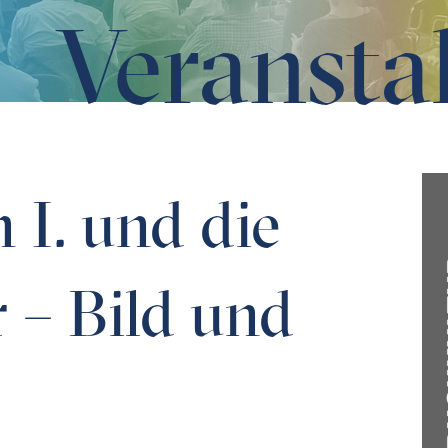
Veransta
und Text
 I. und die
 – Bild und