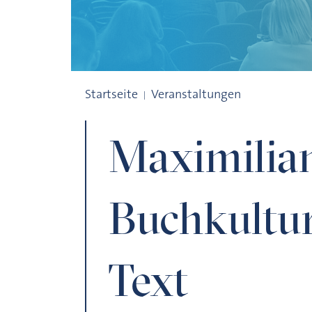
Maximilian I. und die Buchkultur – Bild 
Startseite
Veranstaltungen
Maximilian
Buchkultur
Text