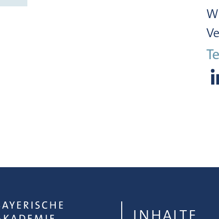
Wi
Ve
Te
INHALTE