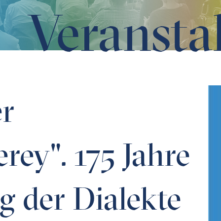
Veransta
forschung der Dialekte in Bayern
er
rey". 175 Jahre
g der Dialekte