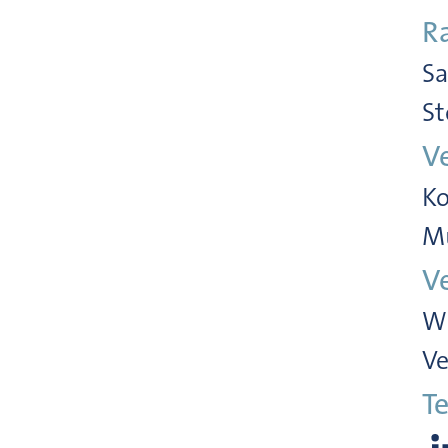
R
Sa
St
V
Ko
M
V
Wi
Ve
Te