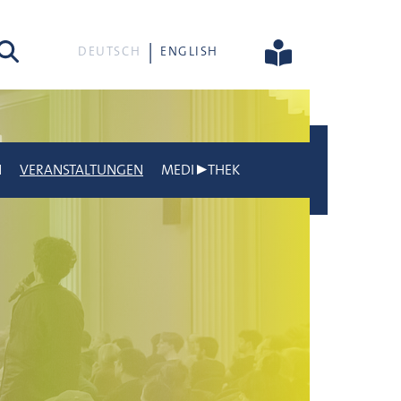
he
DEUTSCH
ENGLISH
N
VERANSTALTUNGEN
MEDI▶THEK