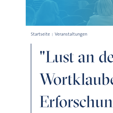
"Lust an der Wortklauberey". 175 Jahre Er
Startseite
Veranstaltungen
"Lust an d
Wortklaube
Erforschun