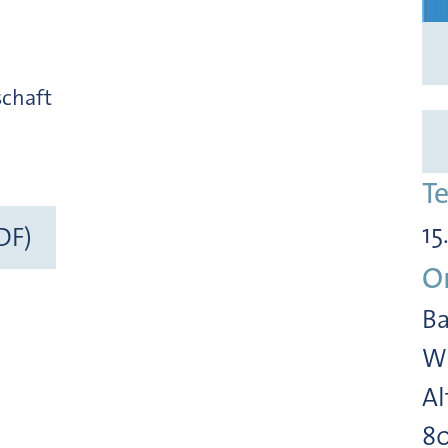
schaft
T
15
DF)
O
Ba
Wi
Al
8