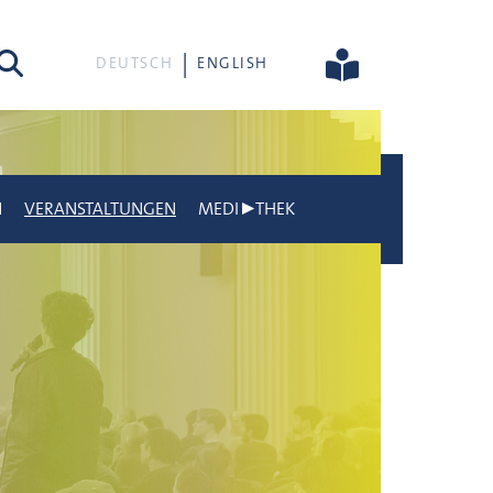
he
DEUTSCH
ENGLISH
N
VERANSTALTUNGEN
MEDI▶THEK