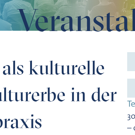
Veransta
erbe in der Beratungspraxis
als kulturelle
lturerbe in der
T
raxis
30
– 