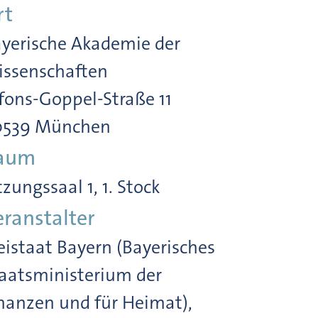
rt
yerische Akademie der
ssenschaften
fons-Goppel-Straße 11
0539 München
aum
tzungssaal 1, 1. Stock
eranstalter
eistaat Bayern (Bayerisches
aatsministerium der
nanzen und für Heimat),