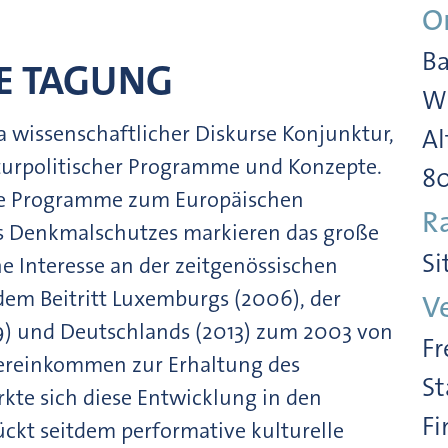
O
Ba
RE TAGUNG
Wi
a wissenschaftlicher Diskurse Konjunktur,
Al
turpolitischer Programme und Konzepte.
8
ie Programme zum Europäischen
R
es Denkmalschutzes markieren das große
Si
che Interesse an der zeitgenössischen
dem Beitritt Luxemburgs (2006), der
V
9) und Deutschlands (2013) zum 2003 von
Fr
ereinkommen zur Erhaltung des
St
rkte sich diese Entwicklung in den
Fi
ckt seitdem performative kulturelle