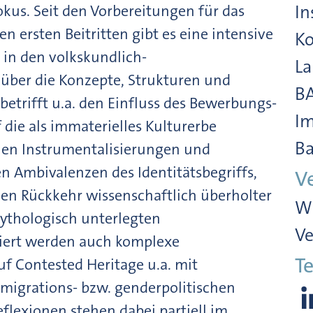
kus. Seit den Vorbereitungen für das
In
rsten Beitritten gibt es eine intensive
Ko
 in den volkskundlich-
La
 über die Konzepte, Strukturen und
BA
betrifft u.a. den Einfluss des Bewerbungs-
Im
die als immaterielles Kulturerbe
Ba
chen Instrumentalisierungen und
n Ambivalenzen des Identitätsbegriffs,
V
den Rückkehr wissenschaftlich überholter
Wi
ythologisch unterlegten
Ve
tiert werden auch komplexe
Te
f Contested Heritage u.a. mit
 migrations- bzw. genderpolitischen
flexionen stehen dabei partiell im