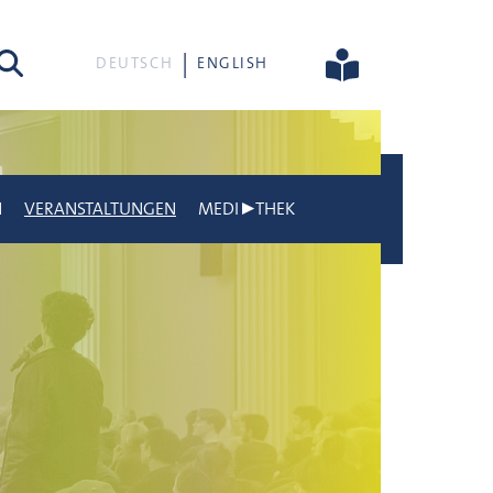
he
DEUTSCH
ENGLISH
N
VERANSTALTUNGEN
MEDI▶THEK