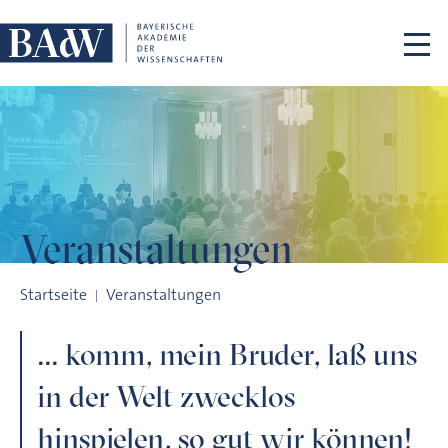
Navigation überspringen
Veranstaltungen
... komm, mein Bruder, laß uns in der Welt zwecklos hinspielen
Startseite
Veranstaltungen
... komm, mein Bruder, laß uns
in der Welt zwecklos
hinspielen, so gut wir können!