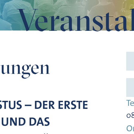
Veransta
zungen
TUS – DER ERSTE
T
08
 UND DAS
O