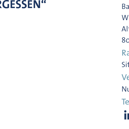
RGESSEN“
Ba
Wi
Al
8
R
Si
V
Nu
Te