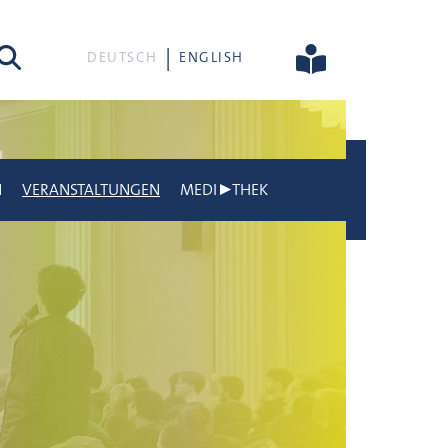
he
DEUTSCH
ENGLISH
N
VERANSTALTUNGEN
MEDI▶THEK