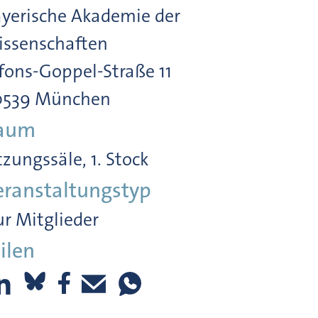
yerische Akademie der
ssenschaften
fons-Goppel-Straße 11
0539 München
aum
tzungssäle, 1. Stock
eranstaltungstyp
r Mitglieder
ilen