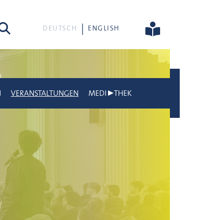
he
DEUTSCH
ENGLISH
N
VERANSTALTUNGEN
MEDI▶THEK