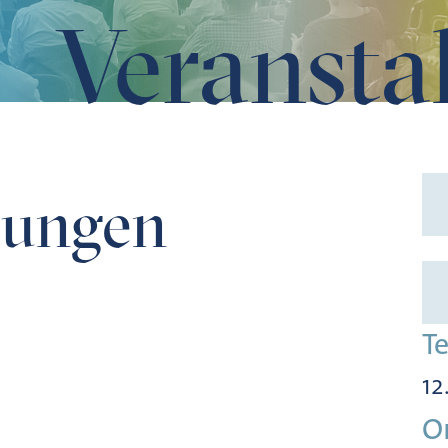
Veransta
zungen
T
12
O