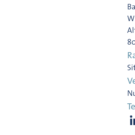
Ba
Wi
Al
8
R
Si
V
Nu
Te