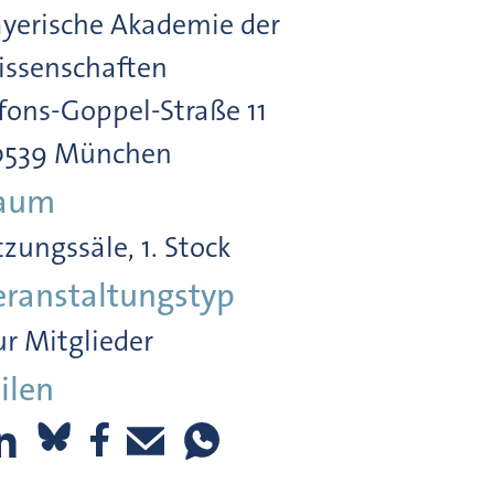
yerische Akademie der
ssenschaften
fons-Goppel-Straße 11
0539 München
aum
tzungssäle, 1. Stock
eranstaltungstyp
r Mitglieder
ilen