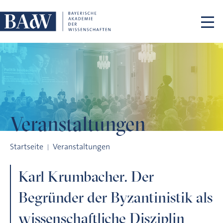
Navigation überspringen
Veranstaltungen
Karl Krumbacher. Der Begründer der Byzantinistik als wissensc
Startseite
Veranstaltungen
Karl Krumbacher. Der
Begründer der Byzantinistik als
wissenschaftliche Disziplin