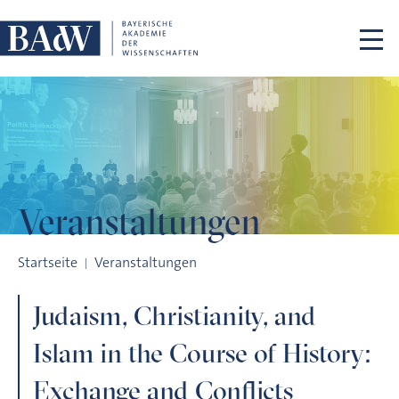
Navigation überspringen
Veranstaltungen
Judaism, Christianity, and Islam in the Course of History: Exc
Startseite
Veranstaltungen
Judaism, Christianity, and
Islam in the Course of History:
Exchange and Conflicts