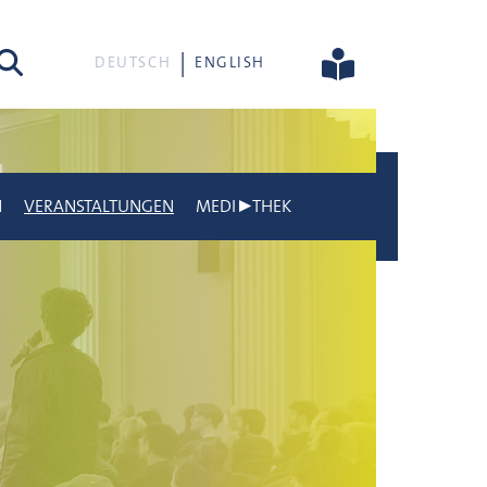
he
DEUTSCH
ENGLISH
N
VERANSTALTUNGEN
MEDI▶THEK