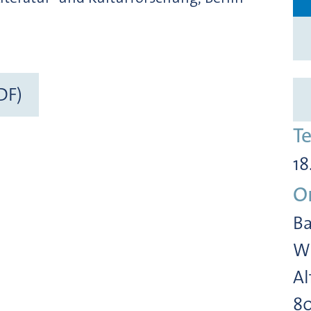
DF)
T
18
O
Ba
Wi
Al
8