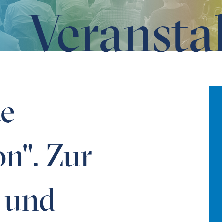
Veransta
hen und wissenschaftlichen Lust am Vergleichen im 19. Jah
te
n". Zur
 und