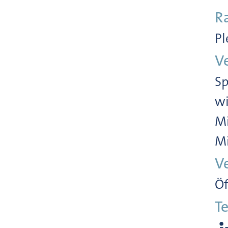
R
Pl
V
Sp
wi
Mi
Mi
V
Öf
Te