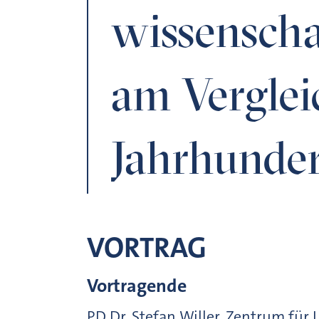
wissenscha
am Verglei
Jahrhunder
VORTRAG
Vortragende
PD Dr. Stefan Willer, Zentrum für 