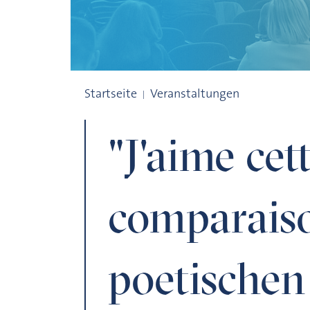
"J'aime cette comparaison". Zur poetisc
Startseite
Veranstaltungen
"J'aime cet
comparaiso
poetischen