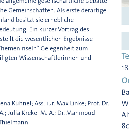
 allgemeine gesellschaftliche Debatte
e Gemeinschaften. Als erste derartige
land besitzt sie erhebliche
Bedeutung. Ein kurzer Vortrag des
 stellt die wesentlichen Ergebnisse
„Themeninseln“ Gelegenheit zum
T
eiligten Wissenschaftlerinnen und
18
O
Ba
Wi
rena Kühnel; Ass. iur. Max Linke; Prof. Dr.
A.; Julia Krekel M. A.; Dr. Mahmoud
Al
n Thielmann
8