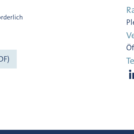
R
orderlich
Pl
V
Öf
DF)
Te