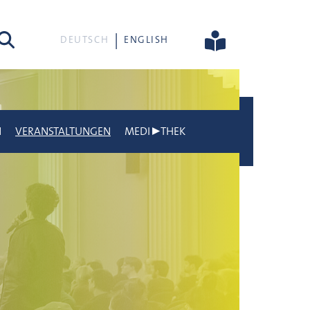
he
DEUTSCH
ENGLISH
N
VERANSTALTUNGEN
MEDI▶THEK