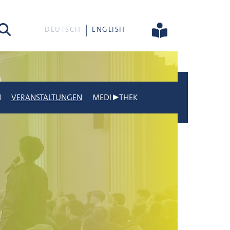
he
DEUTSCH
ENGLISH
N
VERANSTALTUNGEN
MEDI▶THEK