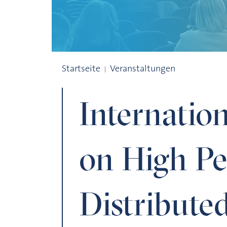
International Symposium on High Perfo
Startseite
Veranstaltungen
Internati
on High P
Distribut