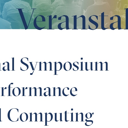
Veransta
rmance Distributed Computing (HPDC)
onal Symposium
erformance
ed Computing