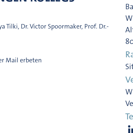
Ba
Wi
ya Tilki, Dr. Victor Spoormaker, Prof. Dr.-
Al
8
R
er Mail erbeten
Si
V
Wi
Ve
Te