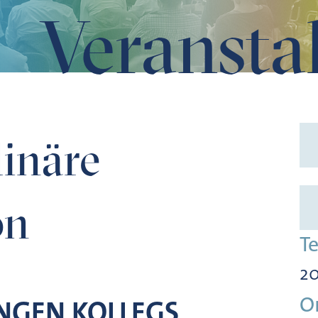
Veransta
linäre
on
T
20
O
NGEN KOLLEGS