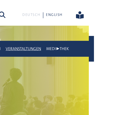
he
DEUTSCH
ENGLISH
N
VERANSTALTUNGEN
MEDI▶THEK