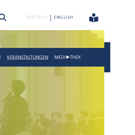
he
DEUTSCH
ENGLISH
N
VERANSTALTUNGEN
MEDI▶THEK