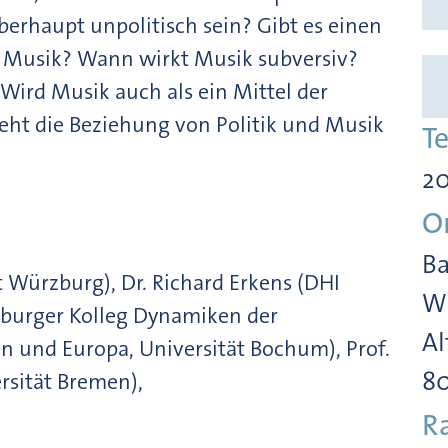
rhaupt unpolitisch sein? Gibt es einen
e Musik? Wann wirkt Musik subversiv?
Wird Musik auch als ein Mittel der
eht die Beziehung von Politik und Musik
T
20
O
Ba
ät Würzburg), Dr. Richard Erkens (DHI
Wi
mburger Kolleg Dynamiken der
Al
n und Europa, Universität Bochum), Prof.
8
ersität Bremen),
R