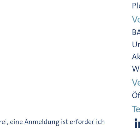
Pl
V
BA
Un
Ak
Wi
V
Öf
Te
frei, eine Anmeldung ist erforderlich