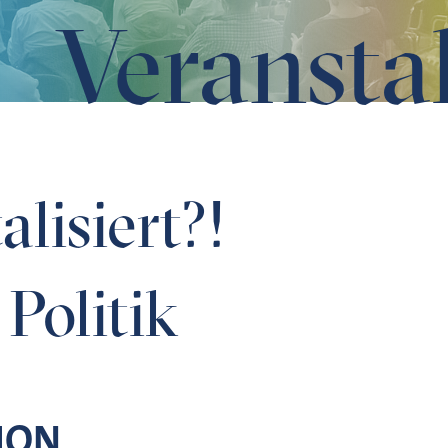
Veransta
lisiert?!
Politik
ION