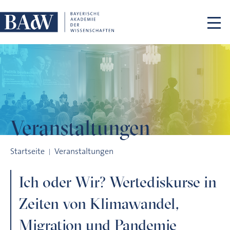
Navigation überspringen
Veranstaltungen
Ich oder Wir? Wertediskurse in Zeiten von Klimawandel, Mig
Startseite
Veranstaltungen
Ich oder Wir? Wertediskurse in
Zeiten von Klimawandel,
Migration und Pandemie