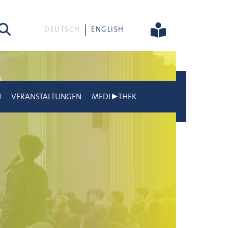
he
DEUTSCH
ENGLISH
N
VERANSTALTUNGEN
MEDI▶THEK