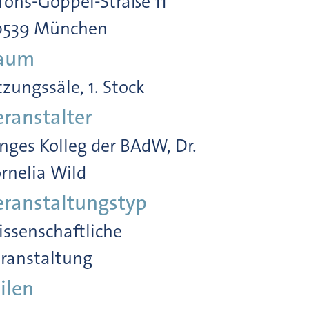
fons-Goppel-Straße 11
0539 München
aum
tzungssäle, 1. Stock
eranstalter
nges Kolleg der BAdW, Dr.
rnelia Wild
eranstaltungstyp
ssenschaftliche
ranstaltung
ilen