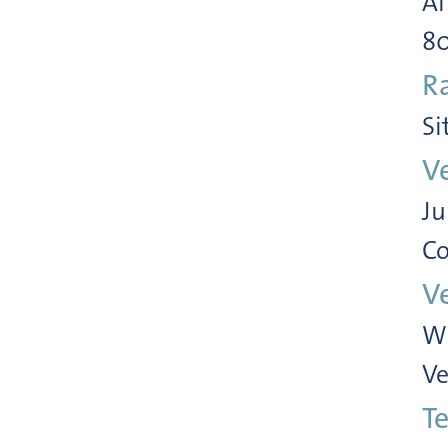
Al
8
R
Si
V
Ju
Co
V
Wi
Ve
Te