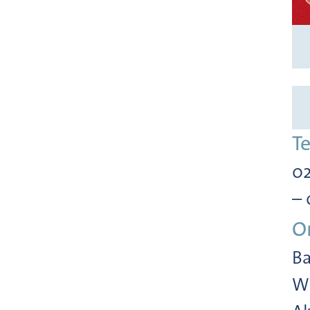
T
02
– 
O
Ba
Wi