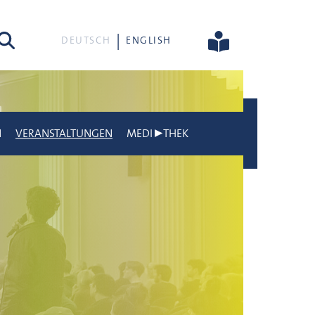
he
DEUTSCH
ENGLISH
N
VERANSTALTUNGEN
MEDI▶THEK