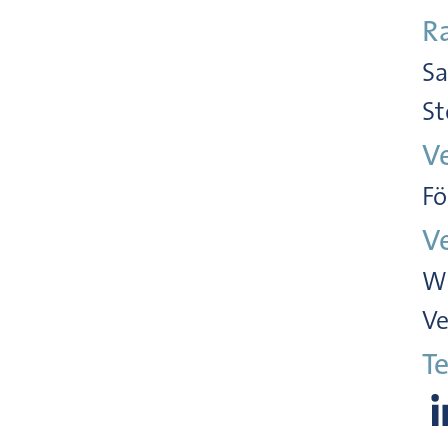
R
Sa
St
V
Fö
V
Wi
Ve
Te