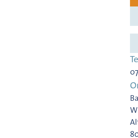
T
07
O
Ba
Wi
Al
8