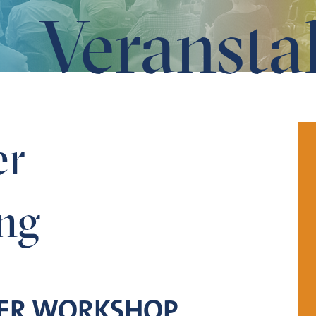
Veransta
er
ng
RER WORKSHOP