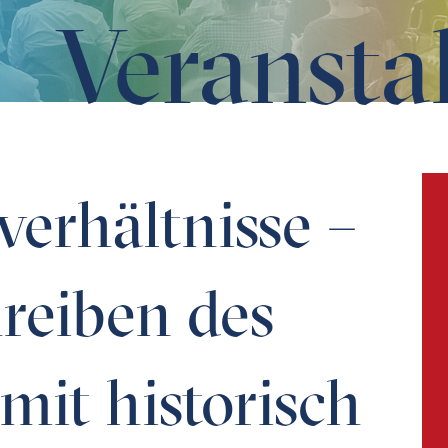
Veransta
en des Umgehens mit historisch alteritären Gegenstände
verhältnisse –
reiben des
it historisch