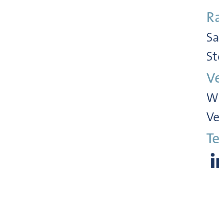
R
Sa
St
V
Wi
Ve
Te