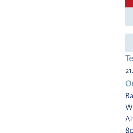
T
21
O
Ba
Wi
Al
8