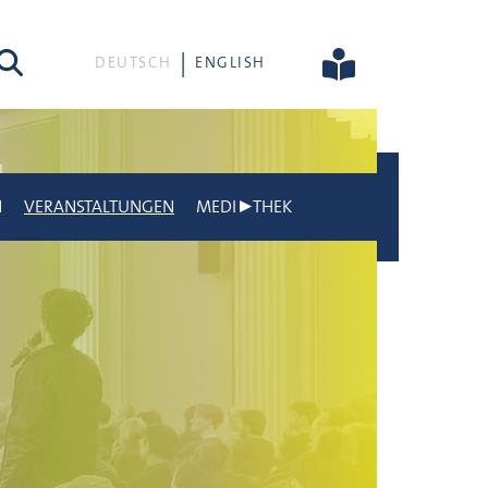
he
DEUTSCH
ENGLISH
N
VERANSTALTUNGEN
MEDI▶THEK