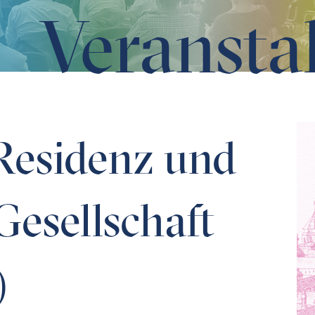
Veransta
lschaft (1350-1650)
 Residenz und
Gesellschaft
)