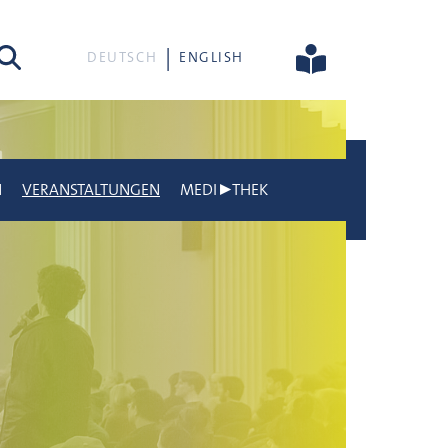
he
DEUTSCH
ENGLISH
N
VERANSTALTUNGEN
MEDI▶THEK