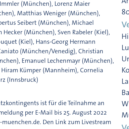
Am
 Immler (München), Lorenz Maier
8
hen), Matthias Weniger (München),
ertus Seibert (München), Michael
V
Hecker (München), Sven Rabeler (Kiel),
Hi
ouquet (Kiel), Hans-Georg Hermann
Lu
Caniato (München/Venedig), Christian
Un
München), Emanuel Lechenmayr (München),
Ko
Hiram Kümper (Mannheim), Cornelia
rz (Innsbruck)
La
Ba
zkontingents ist für die Teilnahme an
Wi
meldung per E-Mail bis 25. August 2022
M
ni-muenchen.de. Den Link zum Livestream
V