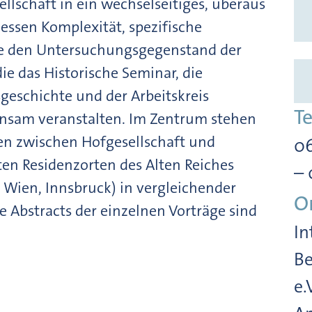
ellschaft in ein wechselseitiges, überaus
ssen Komplexität, spezifische
e den Untersuchungsgegenstand der
die das Historische Seminar, die
geschichte und der Arbeitskreis
T
sam veranstalten. Im Zentrum stehen
zen zwischen Hofgesellschaft und
06
en Residenzorten des Alten Reiches
– 
 Wien, Innsbruck) in vergleichender
O
e Abstracts der einzelnen Vorträge sind
In
B
e.