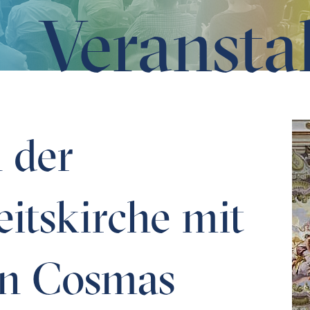
Veransta
it Fresken von Cosmas Damian Asam
 der
eitskirche mit
on Cosmas