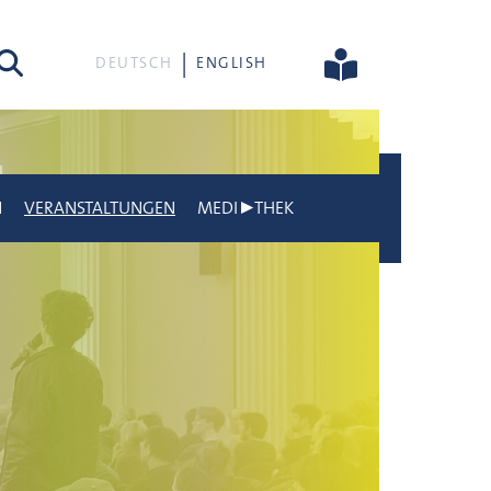
he
DEUTSCH
ENGLISH
N
VERANSTALTUNGEN
MEDI▶THEK