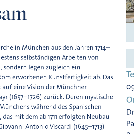
sam
skirche in München aus den Jahren 1714–
hestens selbständigen Arbeiten von
 sondern legen zugleich ein
T
 Rom erworbenen Kunstfertigkeit ab. Das
09
auf eine Vision der Münchner
yr (1657–1726) zurück. Deren mystische
O
de Münchens während des Spanischen
Dr
, das mit dem ab 1711 erfolgten Neubau
Pa
Giovanni Antonio Viscardi (1645–1713)