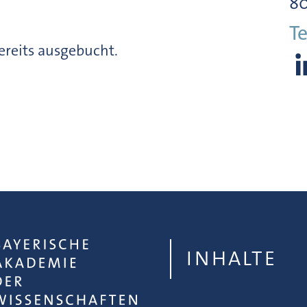
8
Te
ereits ausgebucht.
INHALTE