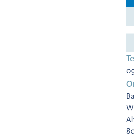
T
09
O
Ba
Wi
Al
8