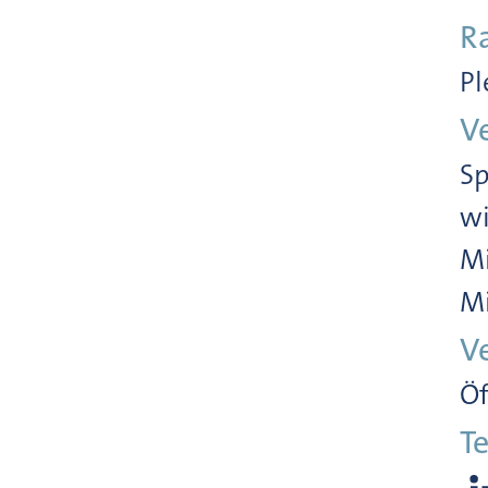
R
Pl
V
Sp
wi
Mi
Mi
V
Öf
Te