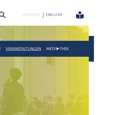
he
DEUTSCH
ENGLISH
N
VERANSTALTUNGEN
MEDI▶THEK