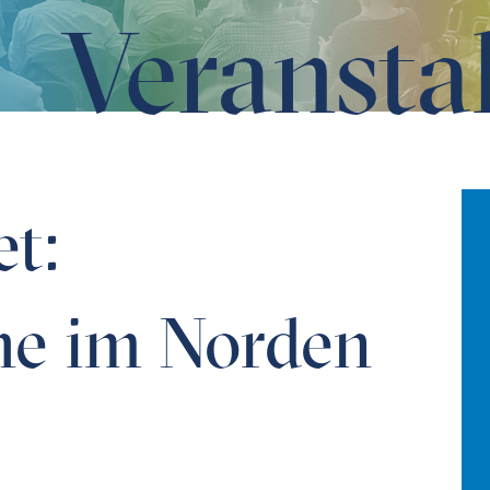
Veransta
kistans
et:
he im Norden