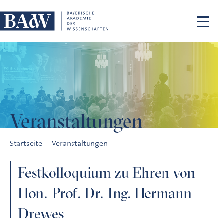
Navigation überspringen
Veranstaltungen
Festkolloquium zu Ehren von Hon.-Prof. Dr.-Ing. Hermann Dr
Startseite
Veranstaltungen
Festkolloquium zu Ehren von
Hon.-Prof. Dr.-Ing. Hermann
Drewes