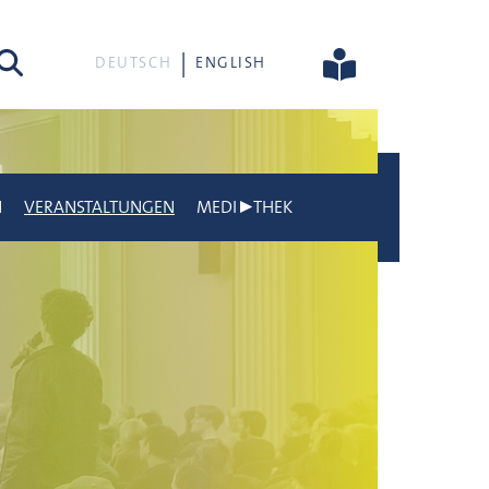
he
DEUTSCH
ENGLISH
N
VERANSTALTUNGEN
MEDI▶THEK