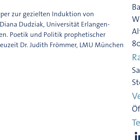
Ba
rper zur gezielten Induktion von
Wi
Diana Dudziak, Universität Erlangen-
Al
n. Poetik und Politik prophetischer
8
Neuzeit Dr. Judith Frömmer, LMU München
R
Sa
St
V
Öf
Te