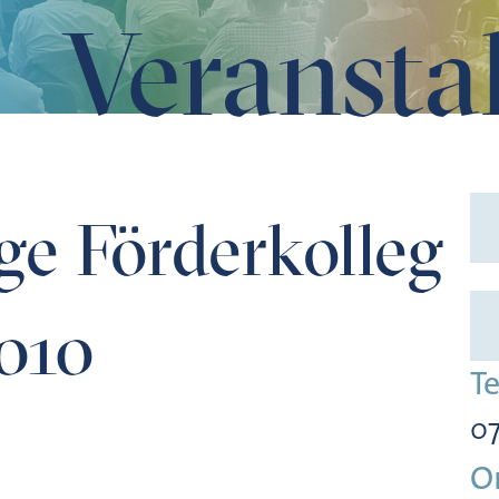
Veransta
ge Förderkolleg
2010
T
07
O