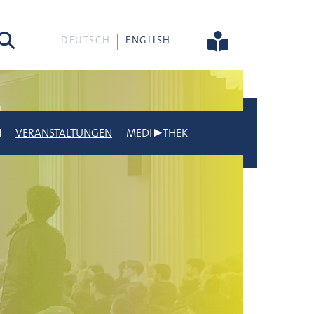
he
DEUTSCH
ENGLISH
N
VERANSTALTUNGEN
MEDI▶THEK