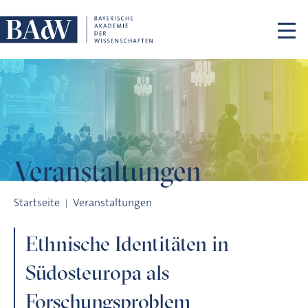
Navigation überspringen
Veranstaltungen
Ethnische Identitäten in Südosteuropa als Forschungsprobl
Startseite
Veranstaltungen
Ethnische Identitäten in
Südosteuropa als
Forschungsproblem