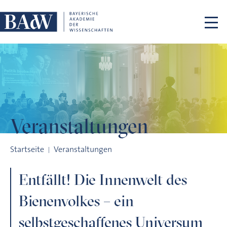
Navigation überspringen
Veranstaltungen
Entfällt! Die Innenwelt des Bienenvolkes – ein selbstgescha
Startseite
Veranstaltungen
Entfällt! Die Innenwelt des
Bienenvolkes – ein
selbstgeschaffenes Universum