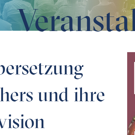
Veransta
 ihre neueste Revision
bersetzung
hers und ihre
vision