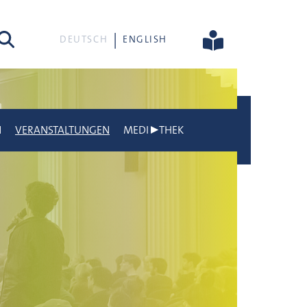
he
DEUTSCH
ENGLISH
N
VERANSTALTUNGEN
MEDI▶THEK