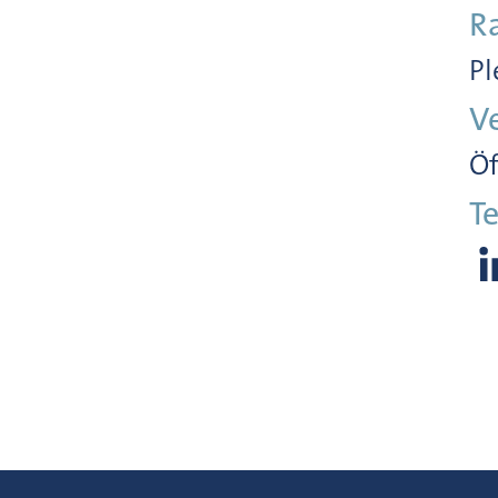
R
Pl
V
Öf
Te