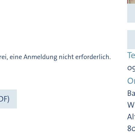
T
frei, eine Anmeldung nicht erforderlich.
09
O
Ba
DF)
Wi
Al
8