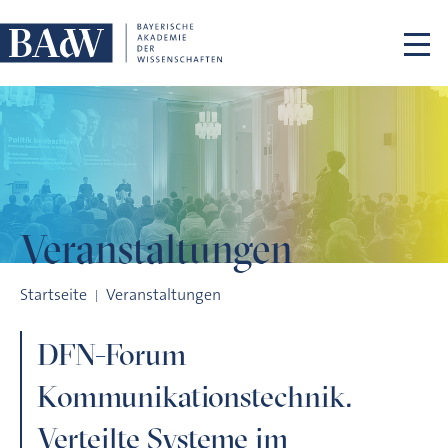
Navigation überspringen
Veranstaltungen
DFN-Forum Kommunikationstechnik. Verteilte Systeme im W
Startseite
Veranstaltungen
DFN-Forum
Kommunikationstechnik.
Verteilte Systeme im