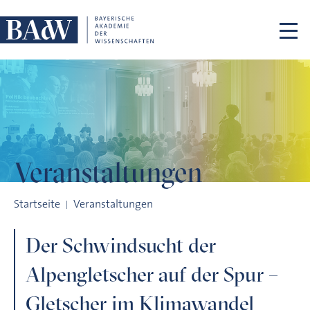
Navigation überspringen
Veranstaltungen
Der Schwindsucht der Alpengletscher auf der Spur – Gletsch
Startseite
Veranstaltungen
Der Schwindsucht der
Alpengletscher auf der Spur –
Gletscher im Klimawandel