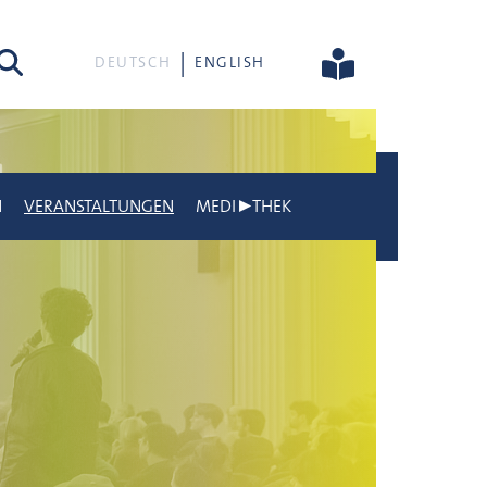
he
DEUTSCH
ENGLISH
N
VERANSTALTUNGEN
MEDI▶THEK