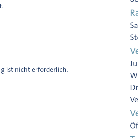
t.
R
Sa
St
V
Ju
g ist nicht erforderlich.
Wi
Dr
Ve
V
Öf