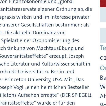
 von Finanzökonomie und „global
änitätsreservate eigener Ordnung ab, die
praxis wirken und im Interesse privater
 unserer Gesellschaften bestimmen: als
t. Die aktuelle Dominanz von
 Spielart einer Ökonomisierung des
T
Verschränkung von Machtausübung und
ouveränitätseffekte“ erzeugt. Joseph
02
sche Literatur und Kulturwissenschaft in
O
boldt-Universität zu Berlin und
Ba
r Princeton University, USA. Mit „Das
Wi
Joseph Vogl „einen heimlichen Bestseller
illetons Aufsehen erregte“ (DER SPIEGEL).
Al
änitätseffekte“ wurde er für den
8