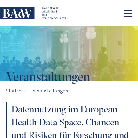
Navigation überspringen
Veranstaltungen
Datennutzung im European Health Data Space. Chancen und R
Startseite
Veranstaltungen
Datennutzung im European
Health Data Space. Chancen
und Risiken für Forschung und